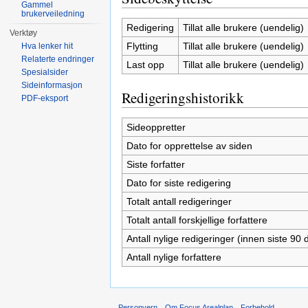
Gammel
brukerveiledning
Redigering
Tillat alle brukere (uendelig)
Verktøy
Flytting
Tillat alle brukere (uendelig)
Hva lenker hit
Relaterte endringer
Last opp
Tillat alle brukere (uendelig)
Spesialsider
Sideinformasjon
Redigeringshistorikk
PDF-eksport
Sideoppretter
Dato for opprettelse av siden
Siste forfatter
Dato for siste redigering
Totalt antall redigeringer
Totalt antall forskjellige forfattere
Antall nylige redigeringer (innen siste 90 
Antall nylige forfattere
Personvern
Om Focus Arealplan
Forbehold