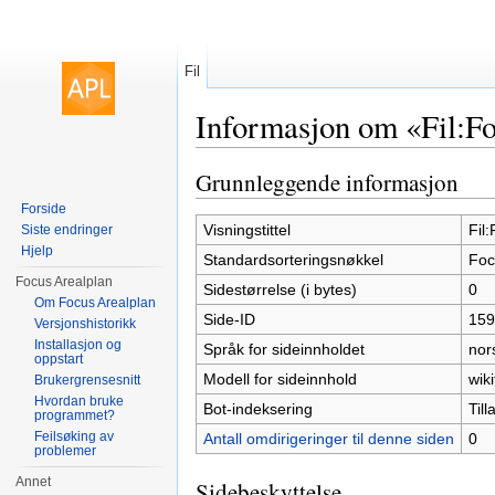
Fil
Informasjon om «Fil:F
Hopp til:
navigasjon
,
søk
Grunnleggende informasjon
Forside
Visningstittel
Fil
Siste endringer
Hjelp
Standardsorteringsnøkkel
Foc
Focus Arealplan
Sidestørrelse (i bytes)
0
Om Focus Arealplan
Side-ID
159
Versjonshistorikk
Installasjon og
Språk for sideinnholdet
nor
oppstart
Modell for sideinnhold
wiki
Brukergrensesnitt
Hvordan bruke
Bot-indeksering
Tilla
programmet?
Feilsøking av
Antall omdirigeringer til denne siden
0
problemer
Annet
Sidebeskyttelse